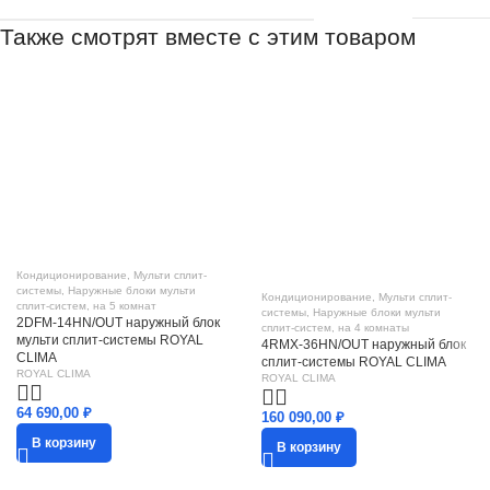
Также смотрят вместе с этим товаром
Кондиционирование
,
Мульти сплит-
системы
,
Наружные блоки мульти
Кондиционирование
,
Мульти сплит-
сплит-систем
,
на 5 комнат
системы
,
Наружные блоки мульти
2DFM-14HN/OUT наружный блок
сплит-систем
,
на 4 комнаты
мульти сплит-системы ROYAL
4RMX-36HN/OUT наружный блок
CLIMA
сплит-системы ROYAL CLIMA
ROYAL CLIMA
ROYAL CLIMA
64 690,00
₽
160 090,00
₽
В корзину
В корзину