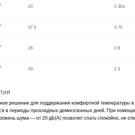
,
23
2.301
,
37.5
3.75
,
28
2.8
,
20
2.2
НТИЯ
ное решение для поддержания комфортной температуры в 
ься в периоды прохладных демисезонных дней. При помощи
ровень шума — от 20 дБ(А) позволит спать спокойно, не от