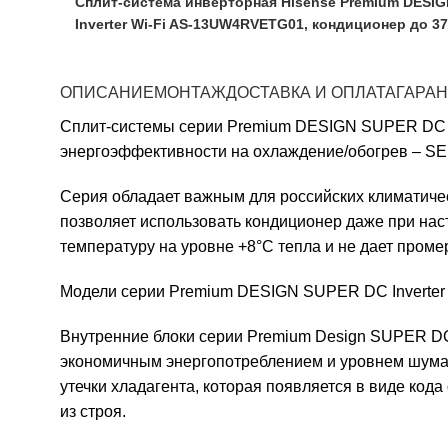
Сплит-система инверторная Hisense Premium DESIG
Inverter Wi-Fi AS-13UW4RVETG01, кондиционер до 37
ОПИСАНИЕ
МОНТАЖ
ДОСТАВКА И ОПЛАТА
ГАРА
Сплит-системы серии Premium DESIGN SUPER DC In
энергоэффективности на охлаждение/обогрев – SEE
Серия обладает важным для российских климатиче
позволяет использовать кондиционер даже при нас
температуру на уровне +8°С тепла и не дает пром
Модели серии Premium DESIGN SUPER DC Inverter 
Внутренние блоки серии Premium Design SUPER DC 
экономичным энергопотреблением и уровнем шума 
утечки хладагента, которая появляется в виде код
из строя.