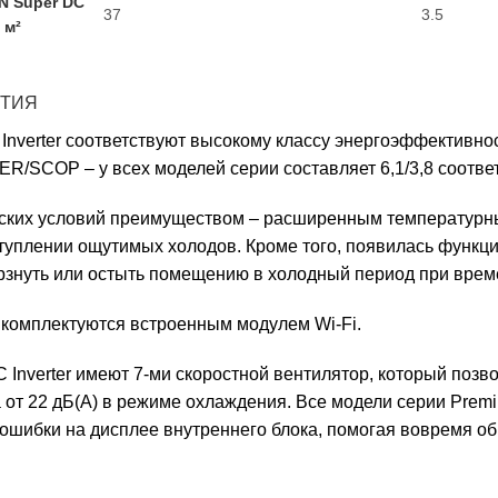
N Super DC
37
3.5
 м²
НТИЯ
verter соответствуют высокому классу энергоэффективнос
R/SCOP – у всех моделей серии составляет 6,1/3,8 соответ
ских условий преимуществом – расширенным температурным
туплении ощутимых холодов. Кроме того, появилась функц
ерзнуть или остыть помещению в холодный период при врем
комплектуются встроенным модулем Wi-Fi.
Inverter имеют 7-ми скоростной вентилятор, который позв
от 22 дБ(A) в режиме охлаждения. Все модели серии Pre
а ошибки на дисплее внутреннего блока, помогая вовремя 