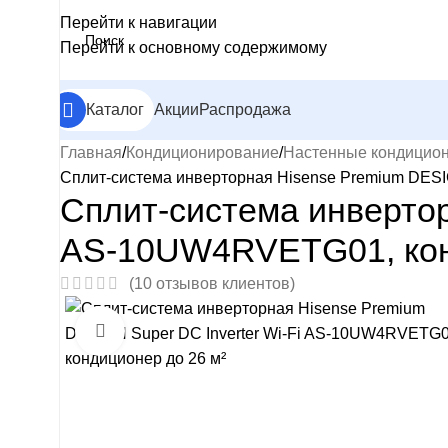
Перейти к навигации
Перейти к основному содержимому
Каталог
Акции
Распродажа
Главная
Кондиционирование
Настенные кондицио
Сплит-система инверторная Hisense Premium DESI
Сплит-система инвертор
AS-10UW4RVETG01, кон
(
10
отзывов клиентов)
Нажмите, чтобы увеличить