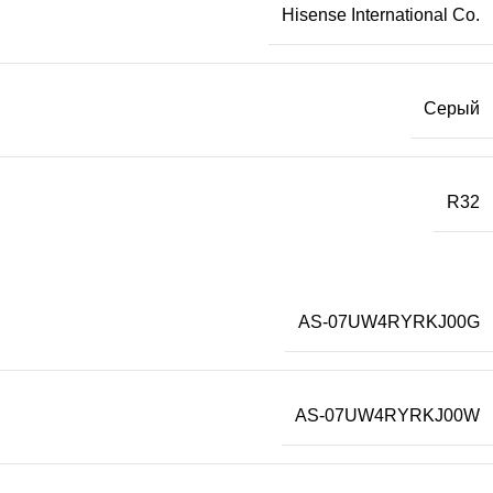
Hisense International Co.
Серый
R32
AS-07UW4RYRKJ00G
AS-07UW4RYRKJ00W