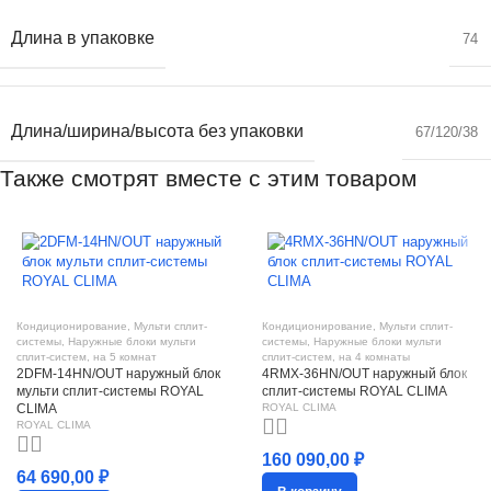
Длина в упаковке
74
Длина/ширина/высота без упаковки
67/120/38
Также смотрят вместе с этим товаром
Кондиционирование
,
Мульти сплит-
Кондиционирование
,
Мульти сплит-
системы
,
Наружные блоки мульти
системы
,
Наружные блоки мульти
сплит-систем
,
на 5 комнат
сплит-систем
,
на 4 комнаты
2DFM-14HN/OUT наружный блок
4RMX-36HN/OUT наружный блок
мульти сплит-системы ROYAL
сплит-системы ROYAL CLIMA
CLIMA
ROYAL CLIMA
ROYAL CLIMA
160 090,00
₽
64 690,00
₽