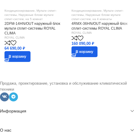
Кондиционирование
,
Мульти сплит-
Кондиционирование
,
Мульти сплит-
системы
,
Наружные блоки мульти
системы
,
Наружные блоки мульти
сплит-систем
,
на 5 комнат
сплит-систем
,
на 4 комнаты
2DFM-14HN/OUT наружный блок
4RMX-36HN/OUT наружный блок
мульти сплит-системы ROYAL
сплит-системы ROYAL CLIMA
CLIMA
ROYAL CLIMA
ROYAL CLIMA
160 090,00
₽
64 690,00
₽
В корзину
В корзину
Продажа, проектирование, установка и обслуживание климатической
техники
Информация
О нас