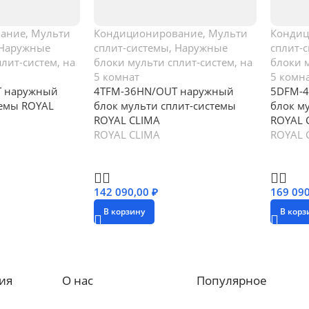
ание
,
Мульти
Кондиционирование
,
Мульти
Конди
Наружные
сплит-системы
,
Наружные
сплит-
плит-систем
,
на
блоки мульти сплит-систем
,
на
блоки 
5 комнат
5 комн
 наружный
4TFM-36HN/OUT наружный
5DFM-
темы ROYAL
блок мульти сплит-системы
блок м
ROYAL CLIMA
ROYAL 
ROYAL CLIMA
ROYAL 
142 090,00
₽
169 09
В корзину
В корз
ия
О нас
Популярное