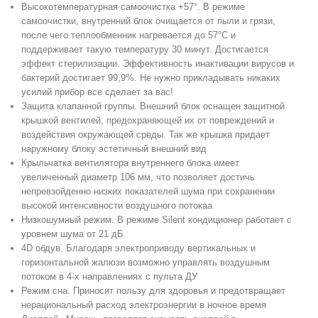
Высокотемпературная самоочистка +57°. В режиме
самоочистки, внутренний блок очищается от пыли и грязи,
после чего теплообменник нагревается до 57°С и
поддерживает такую температуру 30 минут. Достигается
эффект стерилизации. Эффективность инактивации вирусов и
бактерий достигает 99,9%. Не нужно прикладывать никаких
усилий прибор все сделает за вас!
Защита клапанной группы. Внешний блок оснащен защитной
крышкой вентилей, предохраняющей их от повреждений и
воздействия окружающей среды. Так же крышка придает
наружному блоку эстетичный внешний вид
Крыльчатка вентилятора внутреннего блока имеет
увеличенный диаметр 106 мм, что позволяет достичь
непревзойденно низких показателей шума при сохранении
высокой интенсивности воздушного потокаа
Низкошумный режим. В режиме Silent кондиционер работает с
уровнем шума от 21 дБ
4D обдув. Благодаря электроприводу вертикальных и
горизонтальной жалюзи возможно управлять воздушным
потоком в 4-х направлениях с пульта ДУ
Режим сна. Приносит пользу для здоровья и предотвращает
нерациональный расход электроэнергии в ночное время