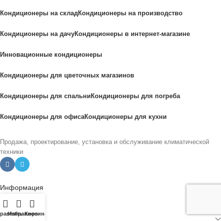
Кондиционеры на склад
Кондиционеры на производство
Кондиционеры на дачу
Кондиционеры в интернет-магазине
Инновационные кондиционеры
Кондиционеры для цветочных магазинов
Кондиционеры для спальни
Кондиционеры для погреба
Кондиционеры для офиса
Кондиционеры для кухни
Продажа, проектирование, установка и обслуживание климатической
техники
Информация
равнить
Избранное
Корзина
О нас