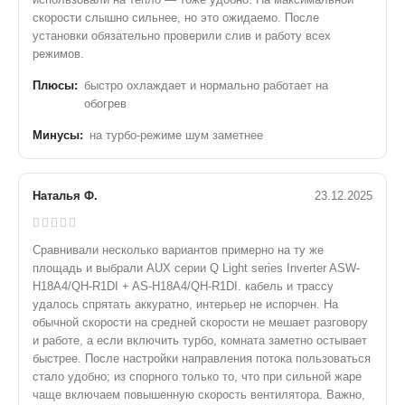
скорости слышно сильнее, но это ожидаемо. После
установки обязательно проверили слив и работу всех
режимов.
Плюсы:
быстро охлаждает и нормально работает на
обогрев
Минусы:
на турбо-режиме шум заметнее
Наталья Ф.
23.12.2025
Сравнивали несколько вариантов примерно на ту же
площадь и выбрали AUX серии Q Light series Inverter ASW-
H18A4/QH-R1DI + AS-H18A4/QH-R1DI. кабель и трассу
удалось спрятать аккуратно, интерьер не испорчен. На
обычной скорости на средней скорости не мешает разговору
и работе, а если включить турбо, комната заметно остывает
быстрее. После настройки направления потока пользоваться
стало удобно; из спорного только то, что при сильной жаре
чаще включаем повышенную скорость вентилятора. Важно,