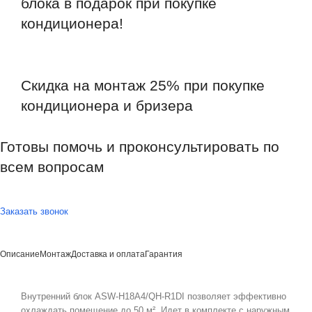
блока в подарок при покупке
кондиционера!
Скидка на монтаж 25% при покупке
кондиционера и бризера
Готовы помочь и проконсультировать по
всем вопросам
По телефону
+7 (495) 532-56-77
или просто оставьте заявку в форме
ниже - мы вам перезвоним!
Заказать звонок
Описание
Монтаж
Доставка и оплата
Гарантия
Внутренний блок ASW-H18A4/QH-R1DI позволяет эффективно
охлаждать помещение до 50 м². Идет в комплекте с наружным